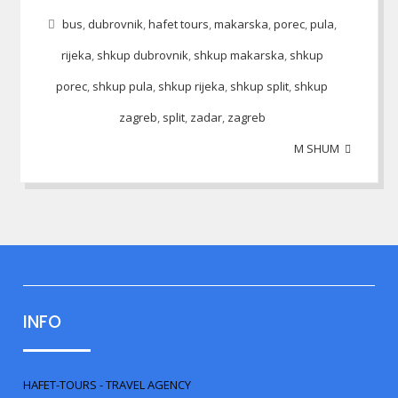
bus
,
dubrovnik
,
hafet tours
,
makarska
,
porec
,
pula
,
rijeka
,
shkup dubrovnik
,
shkup makarska
,
shkup
porec
,
shkup pula
,
shkup rijeka
,
shkup split
,
shkup
zagreb
,
split
,
zadar
,
zagreb
M SHUM
INFO
HAFET-TOURS - TRAVEL AGENCY