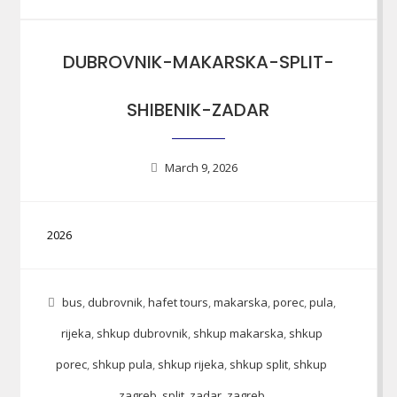
DUBROVNIK-MAKARSKA-SPLIT-
SHIBENIK-ZADAR
March 9, 2026
2026
bus
,
dubrovnik
,
hafet tours
,
makarska
,
porec
,
pula
,
rijeka
,
shkup dubrovnik
,
shkup makarska
,
shkup
porec
,
shkup pula
,
shkup rijeka
,
shkup split
,
shkup
zagreb
,
split
,
zadar
,
zagreb