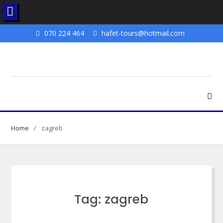
Skip
070 224 464
hafet-tours@hotmail.com
to
content
Home
zagreb
Tag: zagreb