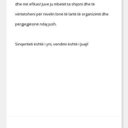
dhe më efikas! Juve ju mbetet ta shijoni dhe të
vërtetoheni për nivelin tonë të lartë të organizimit dhe
përgjegjësinë ndaj jush.
Sinqeriteti është i yni, vendimi është i Juaji!