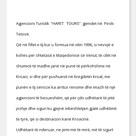
Agjencioni Turistik “HAFET TOURS” gjendet në Pirok-
Tetovë.
Që në fillet e tij kur u formua në vitin 1996, si nevojë e
kohës për shtetasit e Maqedonisë së Veriut, të cilët në
shumicë të madhe janë në punë të përkohshme në
Kroaci, si dhe për pushuesit në bregdetin kroat, me
punën e tij serioze ka arritur renome dhe imazh të një
agjencioni të besueshëm, që për çdo udhëtarë të jetë
joshje dhe siguri ku gjejnë mbështetjen gjatë udhëtimit
të tyre, që si destinacion kanë Kroacinë.
Udhëtarë të nderuar, ne jemi më të mirë, më të sigurt