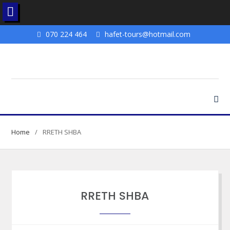
Skip
070 224 464
hafet-tours@hotmail.com
to
content
Home
RRETH SHBA
RRETH SHBA