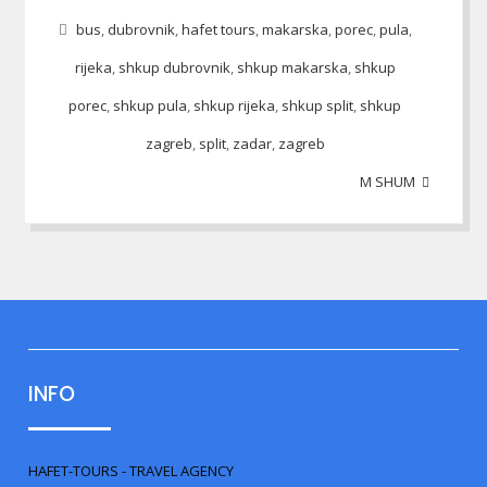
bus
,
dubrovnik
,
hafet tours
,
makarska
,
porec
,
pula
,
rijeka
,
shkup dubrovnik
,
shkup makarska
,
shkup
porec
,
shkup pula
,
shkup rijeka
,
shkup split
,
shkup
zagreb
,
split
,
zadar
,
zagreb
M SHUM
INFO
HAFET-TOURS - TRAVEL AGENCY