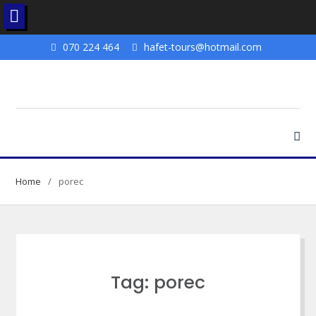
Skip
070 224 464
hafet-tours@hotmail.com
to
content
Home
porec
Tag: porec