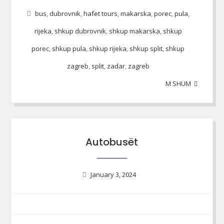
bus
,
dubrovnik
,
hafet tours
,
makarska
,
porec
,
pula
,
rijeka
,
shkup dubrovnik
,
shkup makarska
,
shkup
porec
,
shkup pula
,
shkup rijeka
,
shkup split
,
shkup
zagreb
,
split
,
zadar
,
zagreb
M SHUM
Autobusët
January 3, 2024