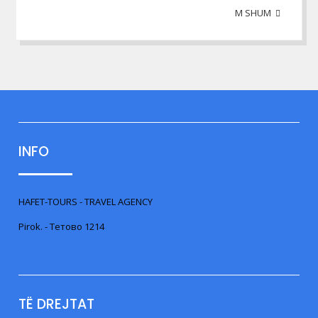
M SHUM
INFO
HAFET-TOURS - TRAVEL AGENCY
Pirok. - Тетово 1214
TË DREJTAT