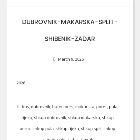
DUBROVNIK-MAKARSKA-SPLIT-
SHIBENIK-ZADAR
March 9, 2026
2026
bus
,
dubrovnik
,
hafet tours
,
makarska
,
porec
,
pula
,
rijeka
,
shkup dubrovnik
,
shkup makarska
,
shkup
porec
,
shkup pula
,
shkup rijeka
,
shkup split
,
shkup
zagreb
,
split
,
zadar
,
zagreb