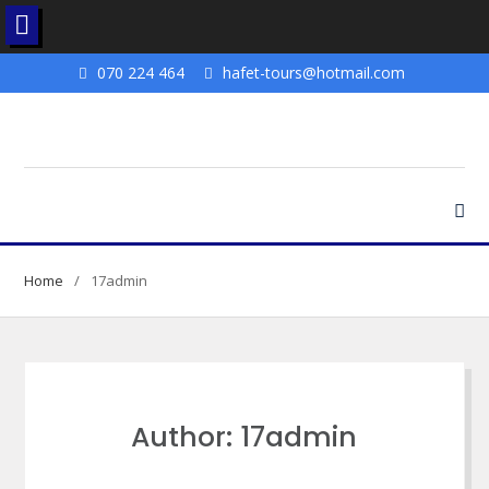
Skip
070 224 464
hafet-tours@hotmail.com
to
content
Home
17admin
Author:
17admin