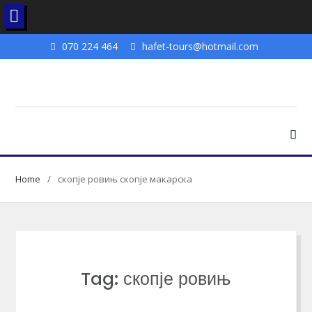
Skip
070 224 464
hafet-tours@hotmail.com
to
content
Home
скопје ровињ скопје макарска
Tag: скопје ровињ