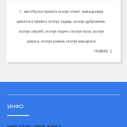
автобуски превоз скопје сплит
,
македонија
хрватска превоз скопје задар
,
скопје дубровник
,
скопје загреб
,
скопје пореч
,
скопје пула
,
скопје
ријека
,
скопје ровињ скопје макарска
ПОВЕЌЕ
ИНФО
HAFET-TOURS - TRAVEL AGENCY