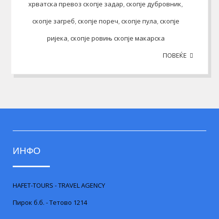
хрватска превоз скопје задар
,
скопје дубровник
,
скопје загреб
,
скопје пореч
,
скопје пула
,
скопје
ријека
,
скопје ровињ скопје макарска
ПОВЕЌЕ
ИНФО
HAFET-TOURS - TRAVEL AGENCY
Пирок б.б. - Тетово 1214