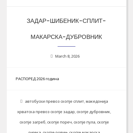
ЗАДАР-ШИБЕНИК-СПЛИТ-
МАКАРСКА-ДУБРОВНИК
March 8, 2026
РАСПОРЕД 2026 година
автобуски превоз скопје сплит
,
македонија
хрватска превоз скопје задар
,
скопје дубровник
,
скопје загреб
,
скопје пореч
,
скопје пула
,
скопје
ријека
,
скопје ровињ скопје макарска