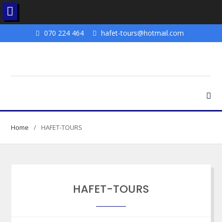
Skip
070 224 464
hafet-tours@hotmail.com
to
content
Home
HAFET-TOURS
HAFET-TOURS