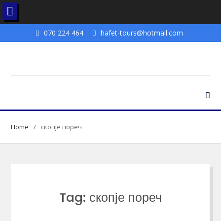
Skip
070 224 464
hafet-tours@hotmail.com
to
content
Home
скопје пореч
Tag: скопје пореч