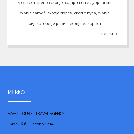
хрватска превоз скопје задар
,
скопје дубровник
,
скопје загреб
,
скопје пореч
,
скопје пула
,
скопје
ријека
,
скопје ровињ скопје макарска
ПОВЕЌЕ
ИНФО
HAFET-TOURS - TRAVEL AGENCY
Пирок б.б. - Тетово 1214