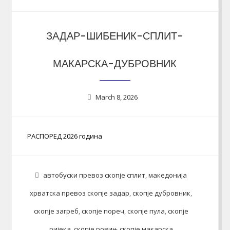
ЗАДАР-ШИБЕНИК-СПЛИТ-
МАКАРСКА-ДУБРОВНИК
March 8, 2026
РАСПОРЕД 2026 година
автобуски превоз скопје сплит
,
македонија
хрватска превоз скопје задар
,
скопје дубровник
,
скопје загреб
,
скопје пореч
,
скопје пула
,
скопје
ријека
,
скопје ровињ скопје макарска