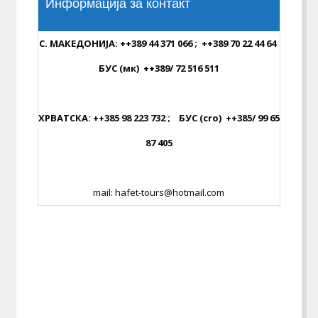
Информација за контакт
С. МАКЕДОНИЈА: ++389 44 371 066 ; ++389 70 22 44 64
БУС (мк) ++389/ 72 516 511
...
ХРВАТСКА: ++385 98 223 732 ; БУС (cro) ++385/ 99 65
87 405
...
mail: hafet-tours@hotmail.com