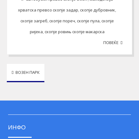
хрватска превоз скопје задар
,
скопје дубровник
,
скопје загреб
,
скопје пореч
,
скопје пула
,
скопје
ријека
,
скопје ровињ скопје макарска
ПОВЕЌЕ
Post
ВОЗЕН ПАРК
navigation
ИНФО